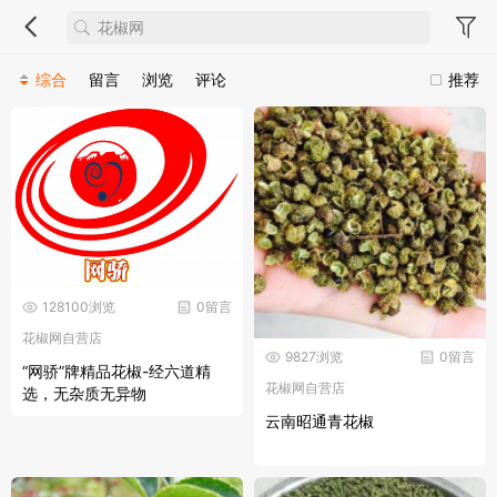
综合
留言
浏览
评论
推荐
128100浏览
0留言
花椒网自营店
9827浏览
0留言
“网骄”牌精品花椒-经六道精
花椒网自营店
选，无杂质无异物
云南昭通青花椒