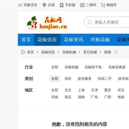
切换语言
全国
手机版
二维码
购物车
首页
花椒供应
花椒资讯
求购花椒
花椒
首页
>
花椒供应
>
花椒机械
>
其它机械
>
搜索
行业
全部
花椒机械
花椒烘干机
花椒采摘器
类别
全部
供应
提供服务
供应二手
提供加
地区
全部
北京
上海
天津
重庆
河北
河南
湖北
湖南
广东
广西
海南
抱歉，没有找到相关的内容