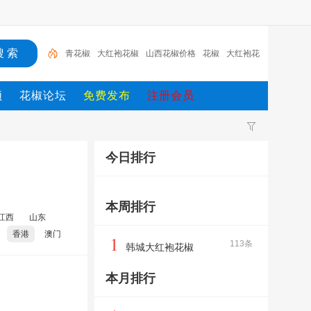
青花椒
大红袍花椒
山西花椒价格
花椒
大红袍花
椒2
花椒籽
韩城大红袍花椒
大红袍
四川青花椒
频
花椒论坛
免费发布
注册会员
四川
今日排行
本周排行
江西
山东
香港
澳门
1
113条
韩城大红袍花椒
本月排行