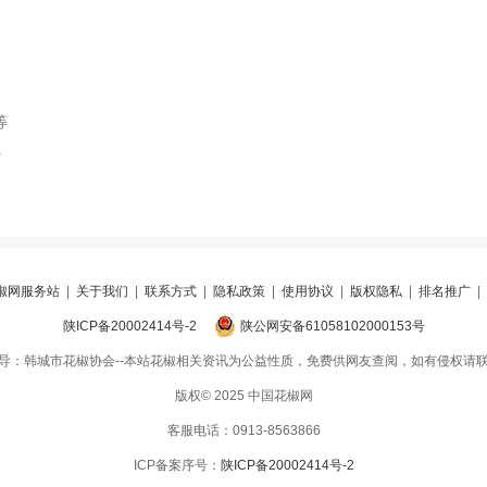
等
索
椒网服务站
|
关于我们
|
联系方式
|
隐私政策
|
使用协议
|
版权隐私
|
排名推广
|
陕ICP备20002414号-2
陕公网安备61058102000153号
导：韩城市花椒协会--本站花椒相关资讯为公益性质，免费供网友查阅，如有侵权请
版权© 2025 中国花椒网
客服电话：0913-8563866
ICP备案序号：
陕ICP备20002414号-2