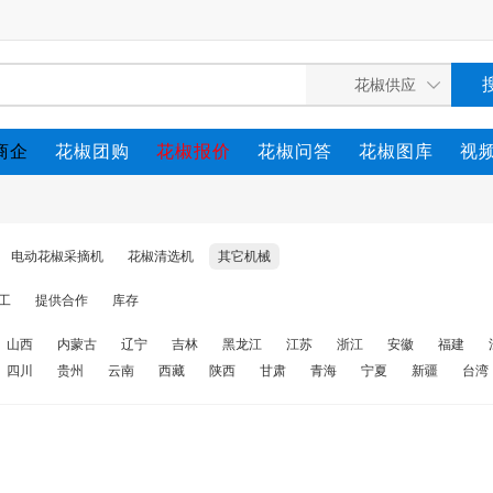
商企
花椒团购
花椒报价
花椒问答
花椒图库
视
电动花椒采摘机
花椒清选机
其它机械
工
提供合作
库存
山西
内蒙古
辽宁
吉林
黑龙江
江苏
浙江
安徽
福建
四川
贵州
云南
西藏
陕西
甘肃
青海
宁夏
新疆
台湾