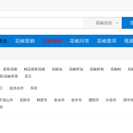
商企
花椒团购
花椒报价
花椒问答
花椒图库
视
袋装花椒
精品袋装花椒
花椒油
花椒籽油
花椒籽粕
花椒粕
花
茶/花椒芽茶
其它
工
提供合作
库存
平顶山市
安阳市
鹤壁市
新乡市
焦作市
濮阳市
许昌市
漯河
市