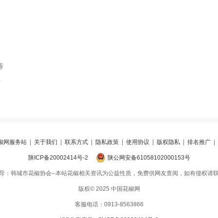
等
索
椒网服务站
|
关于我们
|
联系方式
|
隐私政策
|
使用协议
|
版权隐私
|
排名推广
|
陕ICP备20002414号-2
陕公网安备61058102000153号
导：韩城市花椒协会--本站花椒相关资讯为公益性质，免费供网友查阅，如有侵权请
版权© 2025 中国花椒网
客服电话：0913-8563866