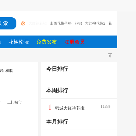
山西花椒价格
花椒
大红袍花椒2
花椒籽
韩城大
红袍花椒
大红袍
四川青花椒
四川
青花椒
大红袍
频
花椒论坛
免费发布
注册会员
花椒
今日排行
椒油树脂
本周排行
市
三门峡市
1
113条
韩城大红袍花椒
本月排行