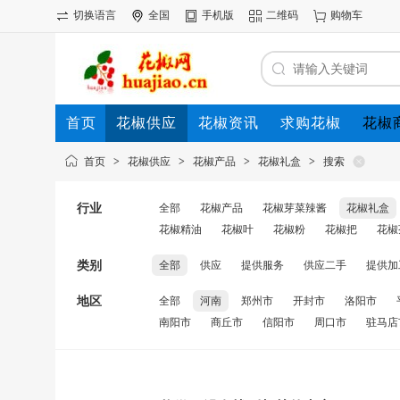
切换语言
全国
手机版
二维码
购物车
首页
花椒供应
花椒资讯
求购花椒
花椒
首页
>
花椒供应
>
花椒产品
>
花椒礼盒
>
搜索
行业
全部
花椒产品
花椒芽菜辣酱
花椒礼盒
花椒精油
花椒叶
花椒粉
花椒把
花椒
类别
全部
供应
提供服务
供应二手
提供加
地区
全部
河南
郑州市
开封市
洛阳市
南阳市
商丘市
信阳市
周口市
驻马店