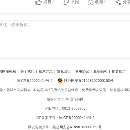
点赞
举报
收藏
分
0
0
椒网服务站
|
关于我们
|
联系方式
|
隐私政策
|
使用协议
|
版权隐私
|
排名推广
|
陕ICP备20002414号-2
陕公网安备61058102000153号
导：韩城市花椒协会--本站花椒相关资讯为公益性质，免费供网友查阅，如有侵权请
版权© 2025 中国花椒网
客服电话：0913-8563866
ICP备案序号：
陕ICP备20002414号-2
网安备案序号：
陕公网安备61058102000153号