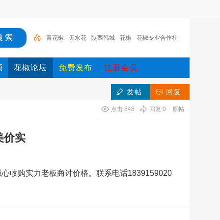
青花椒
天水花
陕西韩城
花椒
花椒专业合作社
天水花椒
天水
韩城大红袍花椒
大红袍花椒
甘肃
频
花椒论坛
免费发布
注册会员
发帖
回复
点击
848
回复
0
原帖
美价实
收购实力老板商讨价格。联系电话1839159020