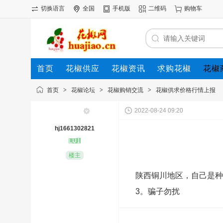
切换语言
全国
手机版
二维码
购物车
首页
花椒供应
花椒资讯
求购花椒
花椒
首页
>
花椒论坛
>
花椒购销交流
>
花椒供求价格行情上报
2022-08-24 09:20
hj1661302821
楼主
陕西铜川地区，自己是种植
3。骗子勿扰