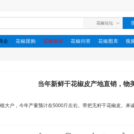
商企
花椒团购
花椒报价
花椒问答
花椒图库
视
当年新鲜干花椒皮产地直销，物
大户，今年产量预计在5000斤左右。带把无籽干花椒皮。来诚心