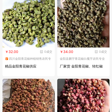
￥32.00
￥34.00
0成交
0成交
四川金阳青花椒种植销售农民专
金阳县鹏宇青花椒白魔芋农民专业
业合作社－花椒购销大户（林邦
合作社
精品金阳青花椒供应
厂家货 金阳青花椒、转红椒
银）