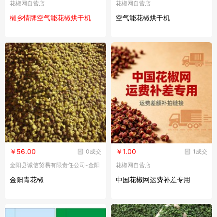
花椒网自营店
花椒网自营店
椒乡情牌空气能花椒烘干机
空气能花椒烘干机
￥56.00
￥1.00
0成交
1成交
金阳县诚信贸易有限责任公司-金阳
花椒网自营店
县曹氏诚信青花椒种植农民专业合
金阳青花椒
中国花椒网运费补差专用
作社