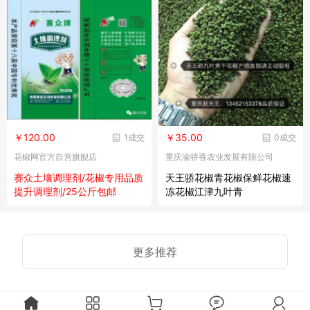
￥120.00
￥35.00
1成交
0成交
花椒网官方自营旗舰店
重庆渝骄香农业发展有限公司
赛众土壤调理剂/花椒专用品质
天王骄花椒青花椒保鲜花椒速
提升调理剂/25公斤包邮
冻花椒江津九叶青
更多推荐