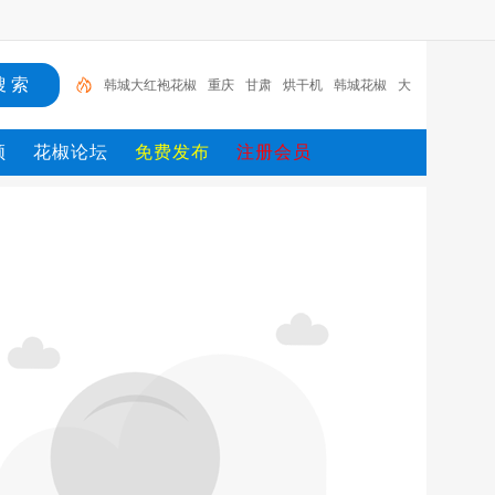
韩城大红袍花椒
重庆
甘肃
烘干机
韩城花椒
大
红袍花
汉源花椒
四川金阳青花椒
花椒
青花椒
频
花椒论坛
免费发布
注册会员