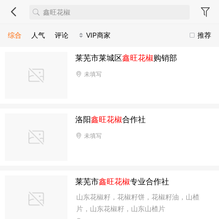
综合
人气
评论
VIP商家
推荐
莱芜市莱城区
鑫旺花椒
购销部
未填写
洛阳
鑫旺花椒
合作社
未填写
莱芜市
鑫旺花椒
专业合作社
山东花椒籽，花椒籽饼，花椒籽油，山楂
片，山东花椒籽，山东山楂片