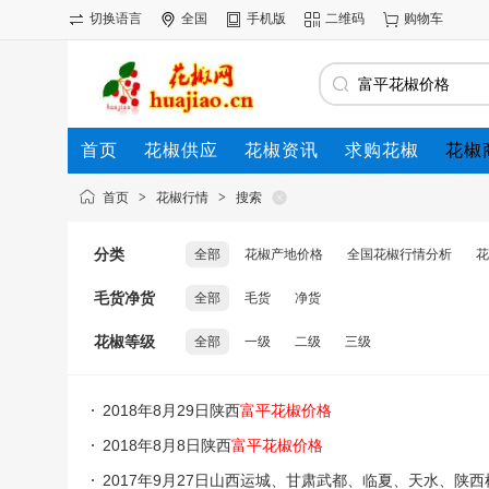
切换语言
全国
手机版
二维码
购物车
首页
花椒供应
花椒资讯
求购花椒
花椒
首页
>
花椒行情
>
搜索
分类
全部
花椒产地价格
全国花椒行情分析
花
毛货净货
全部
毛货
净货
花椒等级
全部
一级
二级
三级
2018年8月29日陕西
富平花椒价格
2018年8月8日陕西
富平花椒价格
2017年9月27日山西运城、甘肃武都、临夏、天水、陕