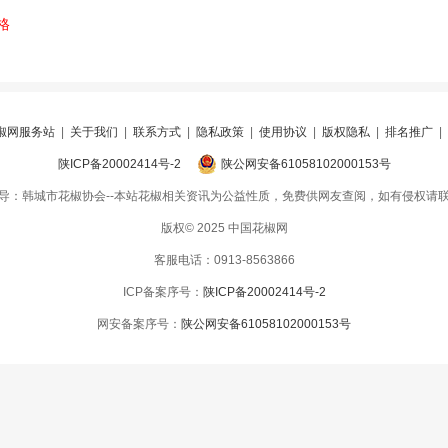
格
椒网服务站
|
关于我们
|
联系方式
|
隐私政策
|
使用协议
|
版权隐私
|
排名推广
|
陕ICP备20002414号-2
陕公网安备61058102000153号
导：韩城市花椒协会--本站花椒相关资讯为公益性质，免费供网友查阅，如有侵权请
版权© 2025 中国花椒网
客服电话：0913-8563866
ICP备案序号：
陕ICP备20002414号-2
网安备案序号：
陕公网安备61058102000153号