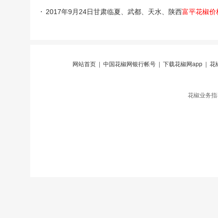
2017年9月24日甘肃临夏、武都、天水、陕西
富平花椒价
网站首页
|
中国花椒网银行帐号
|
下载花椒网app
|
花
花椒业务指