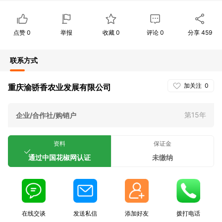
点赞
0
举报
收藏
0
评论
0
分享
459
联系方式
加关注
0
重庆渝骄香农业发展有限公司
第15年
企业/合作社/购销户
资料
保证金
通过中国花椒网认证
未缴纳
在线交谈
发送私信
添加好友
拨打电话