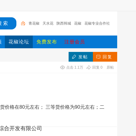
青花椒
天水花
陕西韩城
花椒
花椒专业合作社
天水花椒
天水
韩城大红袍花椒
大红袍花椒
甘肃
频
花椒论坛
免费发布
注册会员
发帖
回复
点击
1.1万
回复
0
原帖
价格在80元左右； 三等货价格为90元左右；二
综合开发有限公司