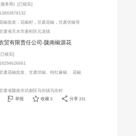
服务商) [已核实]
893878132
花椒批发，花椒籽，甘肃花椒，甘肃伏椒等
甘肃省天水市麦积区元龙镇
农贸有限责任公司-陇南椒源花
已核实]
业合作社
294626661
甘肃花椒批发、甘肃伏椒、特红麻椒 、花椒
甘肃省陇南市武都区马街镇马街村
举报
收藏
分享
0
231