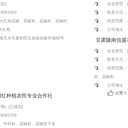
实]
企业类型：(
作社
081850
联系方式：13
大红袍花椒、花椒籽、花椒杆、花椒叶、
经营范围：
大红袍
公司地址：
省天水市麦积区元龙镇花椒市场88号
甘肃陇南信盛
企业类型：[
椒种植农民专
联系方式：18
经营范围：
把、花椒籽
公司地址：
点赞
0
阳红种植农民专业合作社
商) [已核实]
082709
、中药材、花椒籽、花椒把子等