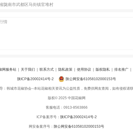
省陇南市武都区马街镇官堆村
椒网服务站
|
关于我们
|
联系方式
|
隐私政策
|
使用协议
|
版权隐私
|
排名推广
|
陕ICP备20002414号-2
陕公网安备61058102000153号
导：韩城市花椒协会--本站花椒相关资讯为公益性质，免费供网友查阅，如有侵权请
版权© 2025 中国花椒网
客服电话：0913-8563866
ICP备案序号：
陕ICP备20002414号-2
网安备案序号：
陕公网安备61058102000153号