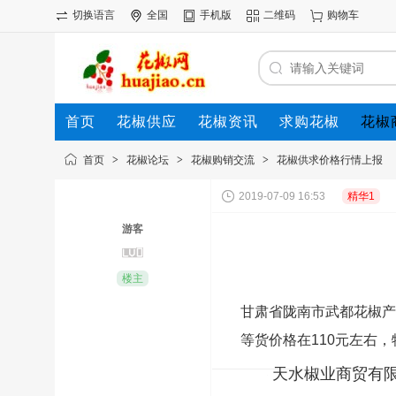
切换语言
全国
手机版
二维码
购物车
首页
花椒供应
花椒资讯
求购花椒
花椒
首页
>
花椒论坛
>
花椒购销交流
>
花椒供求价格行情上报
2019-07-09 16:53
精华1
游客
楼主
甘肃省陇南市武都花椒产
等货价格在110元左右
天水椒业商贸有限