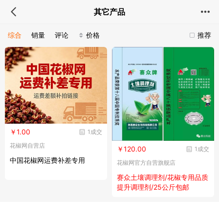
其它产品
综合
销量
评论
价格
推荐
￥1.00
1成交
花椒网自营店
￥120.00
1成交
中国花椒网运费补差专用
花椒网官方自营旗舰店
赛众土壤调理剂/花椒专用品质
提升调理剂/25公斤包邮