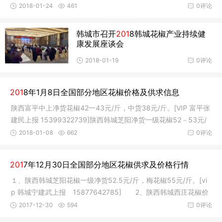
议椒农有
2018-01-24
461
0评论
韩城市召开
201
8韩城花椒产业持续健
康发展座谈会
2018-01-19
0评论
201
8年1月8日全国部分地区花椒价格及供求信息
陕西富平中上净货花椒42一43元/斤，中货38元/斤。[VIP 富平张
建民上报 15399322739]陕西韩城芝阳净货一级花椒52－53元/
斤。 [
2018-01-08
662
0评论
201
7年12月30日全国部分地区花椒供求及价格行情
１、陕西韩城芝阳花椒一级净货52.5元/斤，梅花椒55元/斤。[vi
p 韩城宁建武上报 15877642785] 2、陕西韩城西庄花椒价
格，一级
2017-12-30
594
0评论