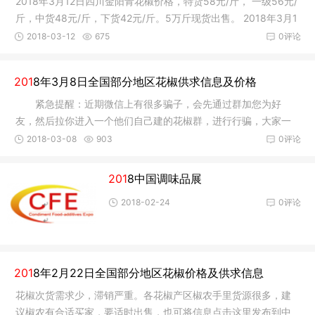
2018年3月12日四川金阳青花椒价格，特货58元/斤， 一级56元/
斤，中货48元/斤，下货42元/斤。5万斤现货出售。 2018年3月1
2日山西
2018-03-12
675
0评论
201
8年3月8日全国部分地区花椒供求信息及价格
紧急提醒：近期微信上有很多骗子，会先通过群加您为好
友，然后拉你进入一个他们自己建的花椒群，进行行骗，大家一
定小心。已
2018-03-08
903
0评论
201
8中国调味品展
2018-02-24
0评论
201
8年2月22日全国部分地区花椒价格及供求信息
花椒次货需求少，滞销严重。各花椒产区椒农手里货源很多，建
议椒农有合适买家，要适时出售，也可将信息点击这里发布到中