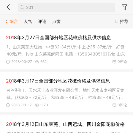
综合
人气
评论
点赞
推荐
201
8年3月27日全国部分地区花椒价格及供求信息
1、山东莱芜大红袍，中货32-34元/斤;中上货35-37元/斤；好货
40元/斤。[vip 山东莱芜解同国 电话：13563430510] [vip 山东
莱芜王凯
2018-03-27
662
0评论
201
8年3月17日全国部分地区花椒价格及供求信息
VIP报价 1、天水禾丰农业开发有限公司。地址天水市麦积区元龙
镇。伏椒62－72元/斤，秋椒38－48元/斤，棉椒38－48元/斤。
[vip 甘肃
2018-03-17
1173
0评论
201
8年3月12日山东莱芜、山西运城、四川金阳花椒价格