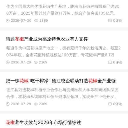
舒展，然后覆上细土踩实，浇好定根水，利于花椒苗根系吸收养
作为全国最大的优质花椒生产基地，陇南市花椒种植面积已达30
分。二、覆盖地膜定植后半个月后，对花椒树进行地膜覆盖，覆
8万亩，2025年预计总产量达11万吨，综合产值突破105亿元。
盖地膜的作用是保持地温和土壤含水量，能够提高花椒树生长
2026-07-30
2369
0评论
昭通
花椒
产业成为高原特色农业有力支撑
昭通作为中国花椒原产地之一，拥有延绵千年的栽培历史。截至2
024年底，全市花椒种植规模达160万亩，青花椒年产量8.1万
吨，总产值突破150亿元。
2026-07-29
2369
0评论
把一株
花椒
"吃干榨净" 德江校企联动打造
花椒
全产业链
德江县万进花椒种植专业合作社与贵州医科大学等科研团队深度
合作，将花椒从调味料延伸至健康品领域，实现全产业链开发。
2026-07-28
2369
0评论
花椒
养生功效与2026年市场行情综述