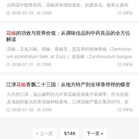
心脾。趁着晴好天气，采椒工人们头戴草帽、手捧编筐，熟练地
品和温中散寒良药。花椒具有增加食欲、抗菌杀虫、散寒止痛等
穿梭在花椒林间，指尖翻飞间，一簇簇成熟的花椒便被轻巧摘
功效，含有丰富的挥发油、磷、铁等营养成分，在我国饮食文化
2026-07-22
2369
0评论
和中医药文化中占有重要地位。
花椒
的功效与营养价值：从调味佳品到中药良品的全方位
解读
花椒，又名川椒、蜀椒、香椒等，是芸香科植物青椒（Zanthoxyl
um schinifolium Sieb. et Zucc.）或花椒（Zanthoxylum bungea
num Maxim.）的干燥成熟果皮。秋季采收成熟果实，晒干，除去
2026-07-21
2369
0评论
种子和杂质。花椒不仅是厨房中不可或缺的调味品，更是一味内
服、外用皆宜的中药良品。一、花椒的药理功效据《中华人民共
江津
花椒
香飘二十三国：从地方特产到全球香饽饽的蝶变
和国药典》（2025版）记载，花椒性味辛、温，归脾、胃、肾
经，具有温中止痛、杀虫止痒的功效。主要用于脘腹冷痛、呕吐
六月的江津，漫山遍野的九叶青花椒迎来集中采摘季。作为全国
泄泻、虫积腹痛；外治湿疹、阴痒等症。1. 祛寒
县域面积最大的青花椒种植基地，江津花椒产量占重庆60%、全
国14%，保鲜花椒占据全国市场份额超90%。困则思变，谋新突
2026-07-20
2369
0评论
围。近年来江津以出口试验示范为突破口，大力转变种植发展理
念，全域推行标准化种植模式，全链条严守品质关口，顺利打通
花椒出海通道。目前江津花椒已远销23个国家和地区，2026年一
« 上一页
1
/146
下一页 »
季度出口量、出口额同比分别增长134.34%、166.83%，产业外