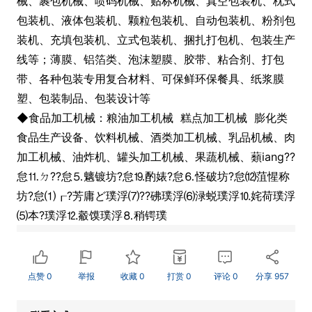
械、裹包机械、喷码机械、贴标机械、真空包装机、枕式
包装机、液体包装机、颗粒包装机、自动包装机、粉剂包
装机、充填包装机、立式包装机、捆扎打包机、包装生产
线等；薄膜、铝箔类、泡沫塑膜、胶带、粘合剂、打包
带、各种包装专用复合材料、可保鲜环保餐具、纸浆膜
塑、包装制品、包装设计等
◆食品加工机械：粮油加工机械 糕点加工机械 膨化类
食品生产设备、饮料机械、酒类加工机械、乳品机械、肉
加工机械、油炸机、罐头加工机械、果蔬机械、蘱iang??
怠⒒ㄉ??怠⒌魑镀坊?怠⒚酌婊?怠⒍怪破坊?怠⑿菹惺称
坊?怠⑴┎?芳庸ど璞浮⑺??砩璞浮⑹渌蜕璞浮⒑姹荷璞浮
⑸本?璞浮⒓觳馍璞浮⒏稍锷璞
点赞
0
举报
收藏
0
打赏
0
评论
0
分享
957