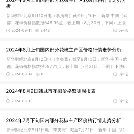
2024年9月上旬国内部分花椒主产区花椒价格行情走势分
涨。表1 全国各主产区花椒批发均价图1 部分特级红花椒产区批发
析
均价走势图数据来源：新华财经数据库截至2025年1月10日，新
新华财经北京9月10日电（李夷骞）截至9月10日，新华·中国（武
华·中国（武都）花椒价格指数报641.33点，较上期下跌2.27点，
都）花椒价格指数报646.95点，较上期（8月30日，下同）上涨
跌幅0.35%；与基期相比，下跌35
4.92点，涨幅0.77%；与基期相比，下跌353.05点，跌幅35.3
2024-09-11
3443
0评论
1%。九月上旬花椒市场热度维持在近期高位，花椒指数持续反
弹。图1 新华·中国（武都）花椒价格指数年度间对比数据来源：
2024年8月上旬国内部分花椒主产区价格行情走势分析
新华财经数据库从质量等级维度来看，截至9月10日，特级花椒价
格指数报673.85点，较上期上涨1.08%，较基期下跌32.62%；一
新华财经北京8月12日电（李夷骞）截至8月10日，新华·中国（武
级花椒价格指数报650.12点，较上期上涨0.21%，较基期下
都）花椒价格指数报597.71点，较上期（7月31日，下同）下跌6.
90点，跌幅1.14%；与基期相比，下跌402.29点，跌幅40.23%。
2024-08-14
0
0评论
红花椒市场交易氛围持续向好，市场走货速度、市场交易活跃度
纷纷走高。图1 新华·中国（武都）花椒价格指数年度间对比数据
2024年8月9日韩城市花椒价格监测周报表
来源：新华财经数据库从质量等级维度来看，截至8月10日，特级
2024-08-13
0评论
花椒价格指数报636.33点，较上期下跌1.49%，较基期下跌36.3
7%；一级花椒价格指数报597.45点，较上期下跌0.18
2024年7月下旬国内部分花椒主产区价格行情走势分析
新华财经北京8月1日电（李夷骞）截至7月31日，新华·中国（武