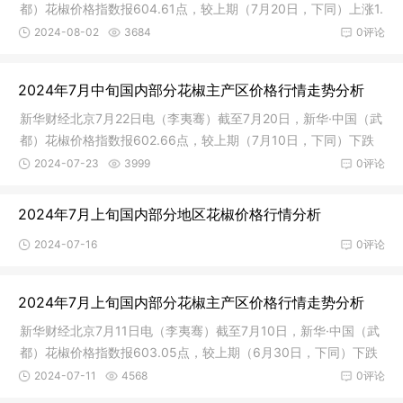
都）花椒价格指数报604.61点，较上期（7月20日，下同）上涨1.
95点，涨幅0.32%；与基期相比，下跌395.39点，跌幅39.5
2024-08-02
3684
0评论
4%。各地新椒上市引起价格小幅回升，红花椒市场交易活跃度持
续转暖。图1 新华·中国（武都）花椒价格指数年度间对比数据来
2024年7月中旬国内部分花椒主产区价格行情走势分析
源：新华财经数据库从质量等级维度来看，截至7月31日，特级花
椒价格指数报645.96点，较上期上涨0.41%，较基期下跌35.4
新华财经北京7月22日电（李夷骞）截至7月20日，新华·中国（武
0%；一级花椒价格指数报598.55点，较上期上涨1.12%，较基
都）花椒价格指数报602.66点，较上期（7月10日，下同）下跌
0.39点，跌幅0.06%；与基期相比，下跌397.34点，跌幅39.7
2024-07-23
3999
0评论
3%。部分产区新椒逐渐主导市场，花椒市场热度微幅上升。图1
新华·中国（武都）花椒价格指数年度间对比数据来源：新华财经
2024年7月上旬国内部分地区花椒价格行情分析
数据库从质量等级维度来看，截至7月20日，特级花椒价格指数报
2024-07-16
0评论
643.32点，较上期下跌0.19%，较基期下跌35.67%；一级花椒价
格指数报591.89点，较上期下跌0.13%，较基期下跌40
2024年7月上旬国内部分花椒主产区价格行情走势分析
新华财经北京7月11日电（李夷骞）截至7月10日，新华·中国（武
都）花椒价格指数报603.05点，较上期（6月30日，下同）下跌
5.36点，跌幅0.88%；与基期相比，下跌396.95点，跌幅39.7
2024-07-11
4568
0评论
0%。花椒市场热度回升，多地市场静待新椒上市。图1 新华·中国