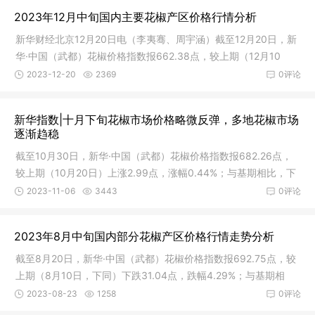
跌385.33点，跌幅38.53%。六月上旬红花椒库存量降至年内低
2023年12月中旬国内主要花椒产区价格行情分析
点，各地青花椒迎来增产上市。图1 新华·中国（武都）花椒价格
指数年度间对比数据来源：新华指数从质量等级维度来看，截至6
新华财经北京12月20日电（李夷骞、周宇涵）截至12月20日，新
月10日，特级花椒价格指数报650.36点，较上期下跌1.73%，较
华·中国（武都）花椒价格指数报662.38点，较上期（12月10
基期下
日，下同）下跌6.45点，跌幅0.96%；与基期相比，下跌337.62
2023-12-20
2369
0评论
点，跌幅33.76%。新一轮降雪天气影响花椒销售，各地花椒价格
仍保持低迷。图1 新华·中国（武都）花椒价格指数年度间对比数
新华指数|十月下旬花椒市场价格略微反弹，多地花椒市场
据来源：新华指数从质
逐渐趋稳
截至10月30日，新华·中国（武都）花椒价格指数报682.26点，
较上期（10月20日）上涨2.99点，涨幅0.44%；与基期相比，下
跌317.74点，跌幅31.77%。新华财经北京10月31日电（李夷骞、
2023-11-06
3443
0评论
周宇涵） 截至10月30日，新华·中国（武都）花椒价格指数报68
2.26点，较上期（10月20日，下同）上涨2.99点，涨幅0.44%；
2023年8月中旬国内部分花椒产区价格行情走势分析
与基期相比，下跌317.7
截至8月20日，新华·中国（武都）花椒价格指数报692.75点，较
上期（8月10日，下同）下跌31.04点，跌幅4.29%；与基期相
比，下跌307.25点，跌幅30.72%。新华财经北京8月22日电（李
2023-08-23
1258
0评论
夷骞、周宇涵）截至8月20日，新华·中国（武都）花椒价格指数