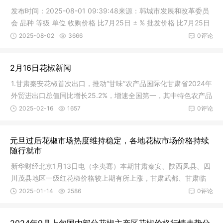
50.0031.000.0031.500.
发布时间：2025-08-01 09:39:48来源：韩城市发展和改革委员
会 品种 等级 单位 收购价格 比7月25日 ± % 批发价格 比7月25日
± % 市场零售 价格 比7月25日 ± % 韩城大红袍 特级梅花 元/500
2025-08-02
3666
0评论
克 36.00 0.00 37.25 0.00 38.50 0.00 韩城大红袍 一级梅花 元/
500克 33.50 0.00 35.00 0.00 36.00 0.00 韩城大红袍 特级单
2月16日花椒新闻
颗 元/500克 30.75 0.00 32.25 0.00 34.25 0.00 韩城大
1.甘肃秦安花椒首次出口，推动“甘味”农产品国际化甘肃省2024年
外贸进出口总值同比增长25.2%，增速全国第一，其中特色农产品
出口表现亮眼。秦安花椒作为“天水麻辣烫”的核心调料，借势实现
2025-02-16
1657
0评论
首次出口，主要销往东南亚国家。其因麻味醇厚、香气持久而备
受国际市场关注18。甘肃计划通过延伸花椒产业链（如建设精油
元旦过后花椒市场热度维持稳定，各地花椒市场价格持续
加工厂）提升附加值，同时借助“甘味”品牌优势扩大出口市场8。
随行就市
2.花椒市场价格波动与库存变化价格波动：春节后全国花椒主产区
新华财经北京1月13日电（李夷骞）本期甘肃秦安、陕西凤县、四
价格呈现分化。四川汉源一级红花椒价格上涨，但甘肃武都、临
川茂县地区一级红花椒价格较上期有所上涨，甘肃武都、甘肃临
夏、秦安等地价格下跌；重庆江津、
夏、甘肃甘谷、四川汉源地区一级红花椒价格较上期有所下跌，
2025-01-14
2586
0评论
陕西韩城、山西芮城地区一级红花椒价格较上期保持稳定；四川
金阳、云南昭通、重庆江津地区一级青花椒价格较上期有所上