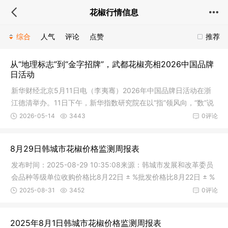
花椒行情信息
综合
人气
评论
点赞
推荐
从“地理标志”到“金字招牌”，武都花椒亮相2026中国品牌
日活动
新华财经北京5月11日电（李夷骞）2026年中国品牌日活动在浙
江德清举办。11日下午，新华指数研究院在以“指”领风向，“数”说
未来为主题的2026新华指数夏季发布会上公布了一系列指数成
2026-05-14
3443
0评论
果。其中，以武都花椒为代表的农产品价格指数最新成果在会上
亮相。 作为全国优质花椒生产基地，目前武都区花椒种植面
8月29日韩城市花椒价格监测周报表
积稳定在100万亩，2025年综合产值达44亿元，武都花椒在全国
主产县区保持面积、产量、产值、品质和农民收入占比“五个第
发布时间：2025-08-29 10:35:08来源：韩城市发展和改革委员
一”的行业龙头地位。从一粒花椒到全产业链集聚，武都正以“扩
会品种等级单位收购价格比8月22日 ± %批发价格比8月22日 ± %
量、提质、延链、增效”的工业化思维，
市场零售 价格比8月22日 ± %韩城大红袍特级梅花元/500克37.0
2025-08-31
3452
0评论
00.0038.000.0038.500.00韩城大红袍一级梅花元/500克34.2
50.0035.000.0036.000.00韩城大红袍特级单颗元/500克32.7
2025年8月1日韩城市花椒价格监测周报表
50.0034.000.0034.250.00韩城大红袍一级单颗元/500克30.2