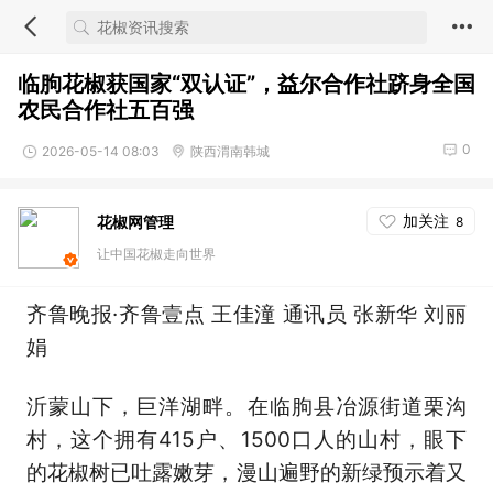
临朐花椒获国家“双认证”，益尔合作社跻身全国
农民合作社五百强
0
2026-05-14 08:03
陕西渭南韩城
加关注
花椒网管理
8
让中国花椒走向世界
齐鲁晚报·齐鲁壹点 王佳潼 通讯员 张新华 刘丽
娟
沂蒙山下，巨洋湖畔。在临朐县冶源街道栗沟
村，这个拥有415户、1500口人的山村，眼下
的花椒树已吐露嫩芽，漫山遍野的新绿预示着又