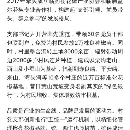
2017年牵头成立临朐县花椒产业协会和临朐益
尔花椒专业合作社，构建起“支部引领、党员带
头、群众参与”的发展格局。
支部书记尹开营率先垂范，带领60名党员干部
包联到户，免费为村民发放2万株良种椒苗。同
时，村里整合流转土地3000余亩，辐射带动周
边2000多户村民连片种植，建成以栗沟老山、
西山及小蚕山为基础，辐射到赤良峪、平安峪、
米山、湾头河等10多个村庄的近万亩标准化花
椒基地，昔日荒山荒坡变身名副其实的“绿色银
行”，为村民增收、集体增效筑牢根基。
品质是产业的生命线，品牌是发展的驱动力。村
党支部创新推行“五统一”运行机制，以精细化管
理擦亮花椒品牌。统一购进优质椒苗，确保成活