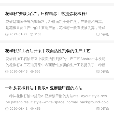
花椒籽“变废为宝”，压榨精炼工艺提炼花椒籽油
花椒是我国传统的调味料，种植面积十分广泛，产量也相当高。
是花椒果皮生产中的主要副产物，花椒籽一般直接被丢弃，造成
了资源的大量浪费，同时不利于环境的可持续发展。 随着人
2022-01-27
2163
0评论
们对于花椒籽价值的进一步了解。花椒籽进一步开发的价值也越
来越大。花椒籽价值可以从食用价值和工业价值两方面来体现。
花椒籽加工石油开采中表面活性剂驱的生产工艺
1、食用价值 花椒
花椒籽加工石油开采中表面活性剂驱的生产工艺Abstract本发明
的花椒籽加工石油开采中表面活性剂驱的生产工艺提供了一种新
型脂肪酸系生物表面活性剂的加工方法，其加工方法分为原料采
2020-08-13
566
0评论
集、花椒籽油粗加工、毛油灭酶、低温脱蜡脱色四道工艺，产品
不仅由深黑色变成质量稳定的深黄色，而且产品中不饱和脂肪酸
一种从花椒籽油中提取α-亚麻酸甲酯的方法
高达85％以上，酸价稳
一种从花椒籽油中提取α-亚麻酸甲酯的方法ntal layout style-sco
pe patent-result style=white-space: normal; background-colo
r: rgb(255, 255, 255); color: rgb(51, 51, 51); font-stretch: nor
2020-08-13
456
0评论