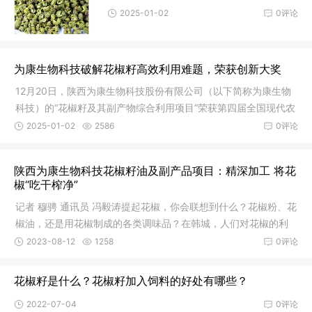
2025-01-02
0评论
为康生物科技破解花椒籽高效利用难题，荣获创新大奖
12月20日，陕西为康生物科技股份有限公司（以下简称为康生物
科技）的“花椒籽及其副产物综合利用项目”荣获第四届全国现代农
业创新创业大赛成长组第三名。这一奖项标志着为康生物科技在
2025-01-02
2586
0评论
花椒籽深加工领域的技术创新和市场应用上取得了显著成就。自
去年以来，该公司通过持续的科技创新，成功推动了花椒籽在多
陕西为康生物科技花椒籽油及副产品项目：精深加工 将花
个领域的应用，逐步突破了行业内的技术瓶颈。在为康生物科技
椒“吃干榨净”
的生产线上，花椒蛋白经过一系列复杂的加工程序，转化为花椒
记者 穆骋 通讯员 冯毅涛提起花椒，你会联想到什么？花椒粉、花
组织蛋白，并进一步调味加工，最终制成了花椒蛋白素牛肉、花
椒油，还是用花椒制成的各类调味品？在韩城，人们对花椒的利
椒蛋白午餐肉等即食小零食。这些新产品不仅丰富了花
用，正朝着“吃干榨净”的深加工方向不断迈进。7月17日，记者来
2023-08-12
1258
0评论
到位于韩城市芝阳镇的陕西为康生物科技股份有限公司，在花椒
籽油及副产品综合利用（二期）项目现场，记者看到，工人在厂
花椒籽是什么？花椒籽加入饲料的好处有哪些？
房内有条不紊地
2022-07-04
0评论