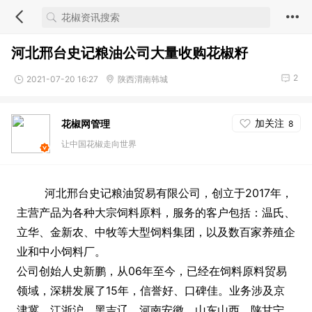
河北邢台史记粮油公司大量收购花椒籽
2
2021-07-20 16:27
陕西渭南韩城
加关注
花椒网管理
8
让中国花椒走向世界
河北邢台史记粮油贸易有限公司，创立于2017年，
主营产品为各种大宗饲料原料，服务的客户包括：温氏、
立华、金新农、中牧等大型饲料集团，以及数百家养殖企
业和中小饲料厂。
公司创始人史新鹏，从06年至今，已经在饲料原料贸易
领域，深耕发展了15年，信誉好、口碑佳。业务涉及京
津冀、江浙沪、黑吉辽、河南安徽、山东山西、陕甘宁、